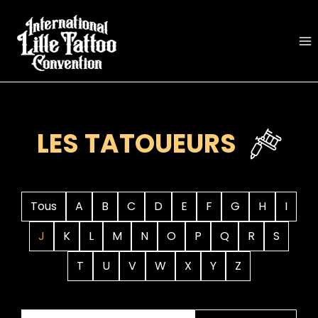
Aller
au
contenu
LES TATOUEURS
Tous
A
B
C
D
E
F
G
H
I
J
K
L
M
N
O
P
Q
R
S
T
U
V
W
X
Y
Z