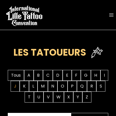
Aller
au
contenu
LES TATOUEURS
Tous
A
B
C
D
E
F
G
H
I
J
K
L
M
N
O
P
Q
R
S
T
U
V
W
X
Y
Z