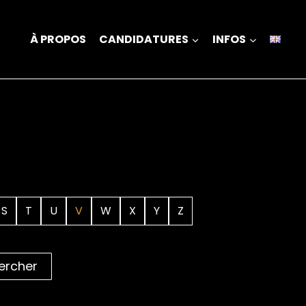
À PROPOS
CANDIDATURES
INFOS
S
T
U
V
W
X
Y
Z
ercher