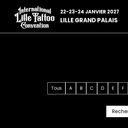
Aller
au
22-23-24 JANVIER 2027
contenu
LILLE GRAND PALAIS
Tous
A
B
C
D
E
F