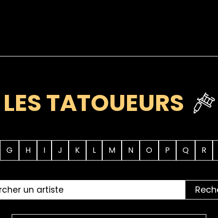
LES TATOUEURS
G
H
I
J
K
L
M
N
O
P
Q
R
Rech