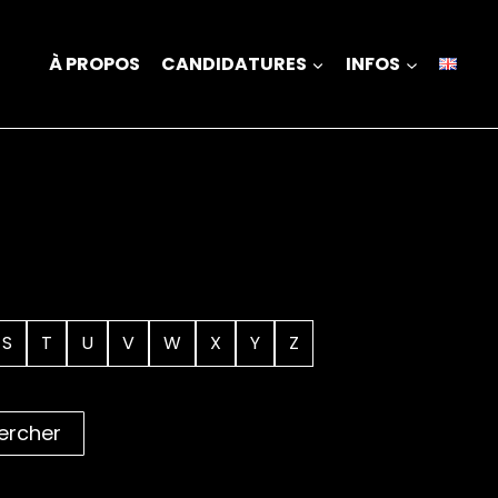
À PROPOS
CANDIDATURES
INFOS
S
T
U
V
W
X
Y
Z
ercher