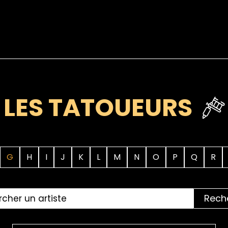
LES TATOUEURS
G
H
I
J
K
L
M
N
O
P
Q
R
Rech