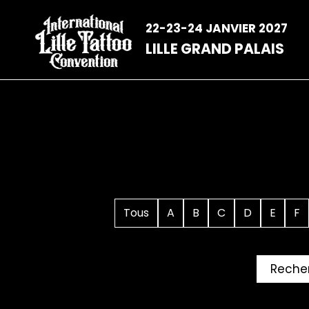
Aller
au
22-23-24 JANVIER 2027
contenu
LILLE GRAND PALAIS
Tous
A
B
C
D
E
F