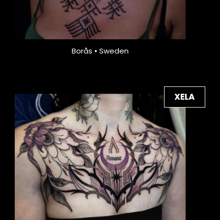
Borås • Sweden
XELA