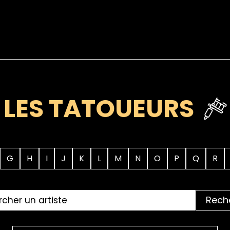
LES TATOUEURS
G
H
I
J
K
L
M
N
O
P
Q
R
Rech