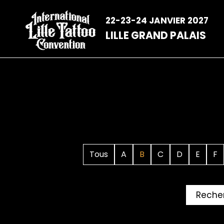
Aller
au
22-23-24 JANVIER 2027
contenu
LILLE GRAND PALAIS
Tous
A
B
C
D
E
F