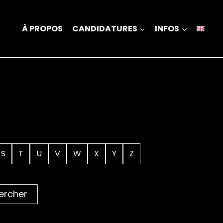
À PROPOS
CANDIDATURES
INFOS
S
T
U
V
W
X
Y
Z
ercher