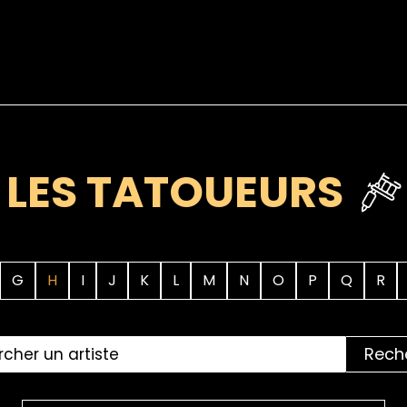
LES TATOUEURS
G
H
I
J
K
L
M
N
O
P
Q
R
Rech