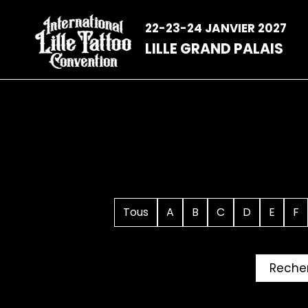
Aller
au
22-23-24 JANVIER 2027
contenu
LILLE GRAND PALAIS
Tous
A
B
C
D
E
F