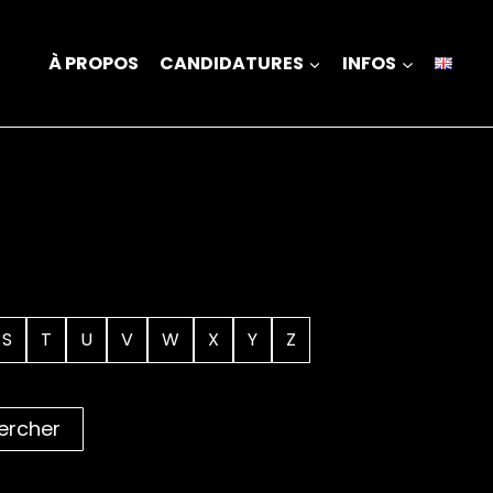
À PROPOS
CANDIDATURES
INFOS
S
T
U
V
W
X
Y
Z
ercher