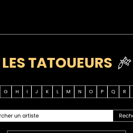
LES TATOUEURS
G
H
I
J
K
L
M
N
O
P
Q
R
Rech