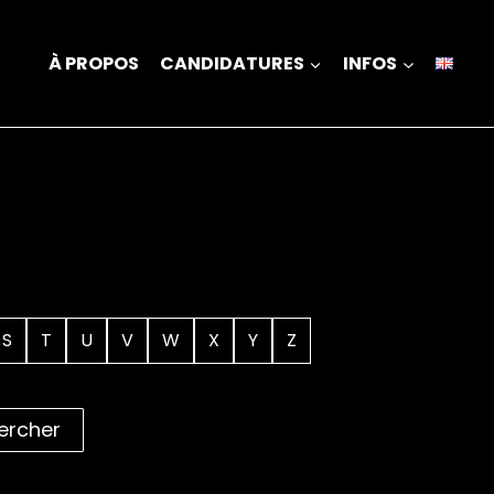
À PROPOS
CANDIDATURES
INFOS
S
T
U
V
W
X
Y
Z
ercher