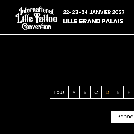
Aller
au
22-23-24 JANVIER 2027
contenu
LILLE GRAND PALAIS
Tous
A
B
C
D
E
F