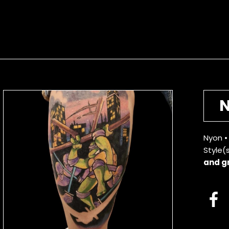
Nyon •
Style(s
and g