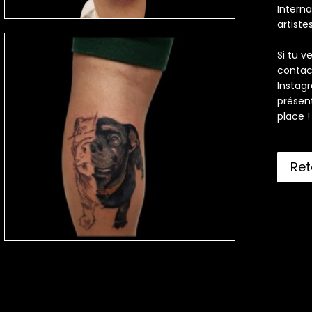
Interna
artist
Si tu v
contac
Instag
présent
place !
Ret