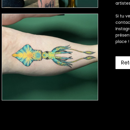
artist
Si tu v
contac
Instag
présent
place !
Ret