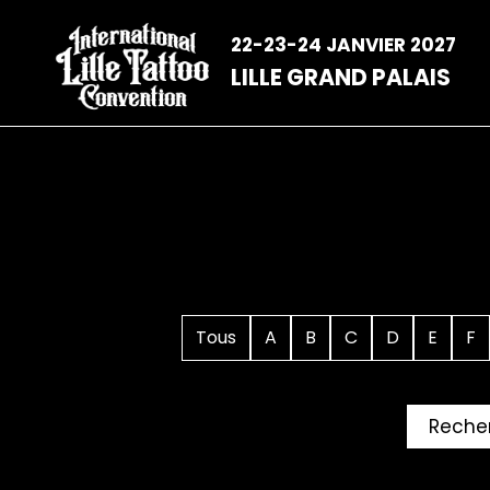
Aller
au
22-23-24 JANVIER 2027
contenu
LILLE GRAND PALAIS
Tous
A
B
C
D
E
F