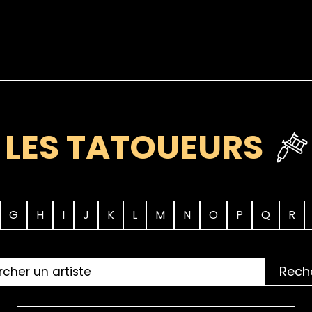
LES TATOUEURS
G
H
I
J
K
L
M
N
O
P
Q
R
Rech