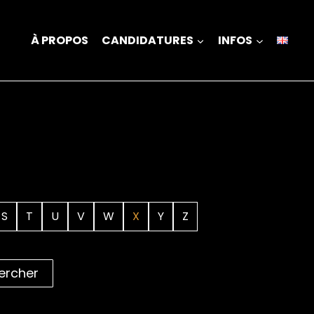
À PROPOS
CANDIDATURES
INFOS
S
T
U
V
W
X
Y
Z
ercher